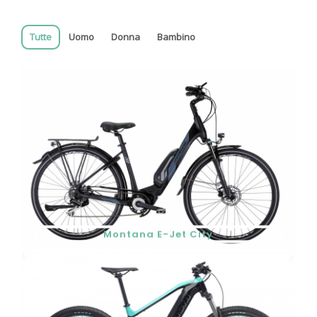
Tutte
Uomo
Donna
Bambino
Montana E-Jet City