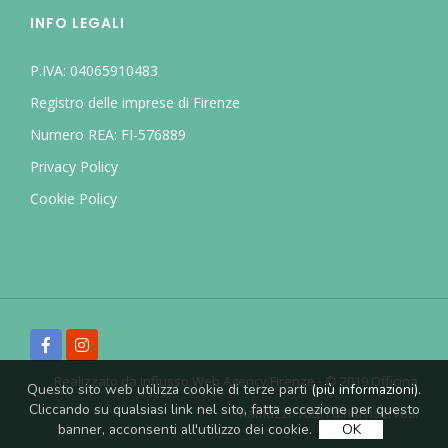
INFO LEGALI
P.IVA: 04065910483
Registro delle imprese di Firenze
Numero REA: FI-576889
Privacy Policy
Cookie Policy
Realizzato da
Influsso Web Agency Firenze
- © 2019 Officina
Questo sito web utilizza cookie di terze parti
(più informazioni)
.
Cliccando su qualsiasi link nel sito, fatta eccezione per questo
Ramuzzi. Tutti i diritti riservati.
banner, acconsenti all'utilizzo dei cookie.
OK